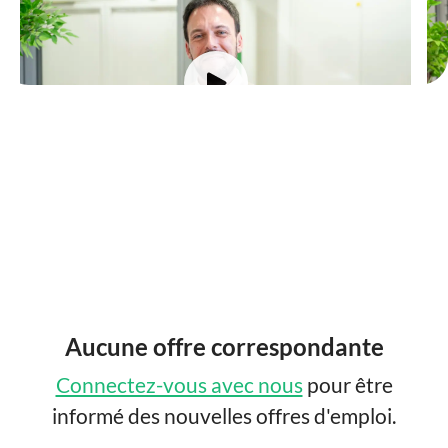
Giuseppe Di Natale
A
Country Manager Italy
B
Aucune offre correspondante
Connectez-vous avec nous
pour être
informé des nouvelles offres d'emploi.